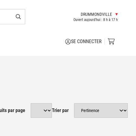
DRUMMONDVILLE
Ouvert aujourd'hui : 8 h à 17 h
SE CONNECTER
Lun. au mer. : 8 h à 18 h
Jeu. et ven. : 8 h à 21 h
Sam. : 8 h à 17 h
MON MAGASIN
Dim. : 9h à 16h
Lun. au mer. : 8 h à 17 h 30
Jeu. et ven. : 8 h à 21 h 00
Sam. : 8 h à 17 h
CHOISIR CE MAGASIN
uits par page
Trier par
Dim. : 9h à 16h