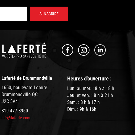
S’INSCRIRE
Laferté de Drummondville
Heures d'ouverture :
1650, boulevard Lemire
Lun. au mer. : 8 h à 18 h
Drummondville QC
Jeu. et ven. : 8 h à 21 h
J2C 5A4
Sam. : 8 h à 17 h
Dim. : 9h à 16h
819 477-8950
info@laferte.com