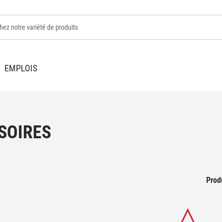
Drummondville
EMPLOIS
Heures d’ouverture :
Aujourd'hui : 8 h à 17 h
819 477-8950
info@laferte.com
SOIRES
Saint-Hyacinthe
Heures d’ouverture :
Aujourd'hui : 8 h à 17 h
450 773-9256
Prod
info@laferte.com