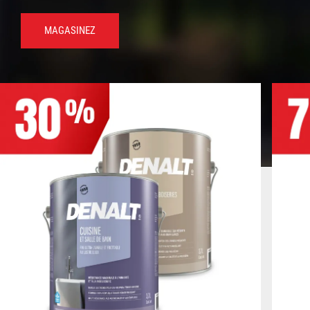
Demain :
8 h à 21 h 00
CHOISIR CE MAGASIN
450 773-9256
Se connecter
MAGASINEZ
info@laferte.com
Acton Vale
Heures d’ouverture :
Aujourd'hui : 8 h à 17 h30
Demain :
8 h à 17 h30
CHOISIR CE MAGASIN
450 546-2761
info@laferte.com