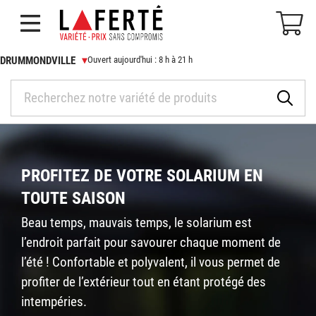
DRUMMONDVILLE
Ouvert aujourd'hui : 8 h à 21 h
Drummondville
DÉPARTEMENTS
Heures d’ouverture :
PROFITEZ DE VOTRE SOLARIUM EN
Aujourd'hui : 8 h à 21 h
LIQUIDATION
TOUTE SAISON
Demain :
8 h à 21 h
MON MAGASIN
819 477-8950
CIRCULAIRES
Beau temps, mauvais temps, le solarium est
info@laferte.com
l’endroit parfait pour savourer chaque moment de
EMPLOIS
l’été ! Confortable et polyvalent, il vous permet de
Saint-Hyacinthe
À PROPOS
profiter de l’extérieur tout en étant protégé des
Heures d’ouverture :
intempéries.
Aujourd'hui : 8 h à 21 h 00
SERVICES