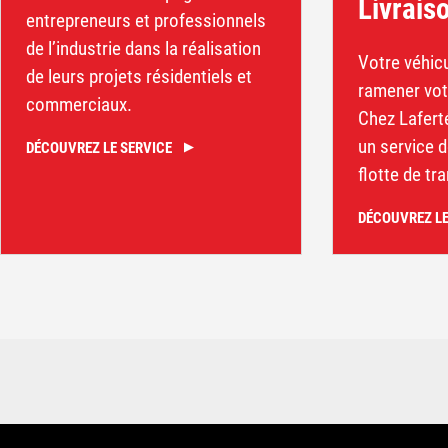
Livrais
entrepreneurs et professionnels
de l’industrie dans la réalisation
Votre véhicu
de leurs projets résidentiels et
ramener vot
commerciaux.
Chez Lafert
un service d
DÉCOUVREZ LE SERVICE
flotte de tr
DÉCOUVREZ LE