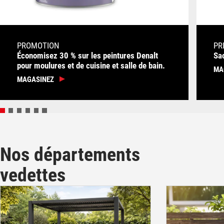
PROMOTION
PR
Économisez 30 % sur les peintures Denalt
Sac
pour moulures et de cuisine et salle de bain.
MA
MAGASINEZ
Nos départements
vedettes