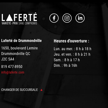
Laferté de Drummondville
Heures d'ouverture :
1650, boulevard Lemire
Lun. au mer. : 8 h à 18 h
Drummondville QC
Jeu. et ven. : 8 h à 21 h
J2C 5A4
Sam. : 8 h à 17 h
Dim. : 9h à 16h
819 477-8950
info@laferte.com
CHANGER DE SUCCURSALE