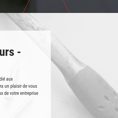
Lun. au mer. : 8 h à 17 h 30
Jeu. et ven. : 8 h à 17 h 30
Sam. : 8 h à 16 h
CHOISIR CE MAGASIN
Dim. : FERMÉ
urs -
dié aux
a un plaisir de vous
ux de votre entreprise