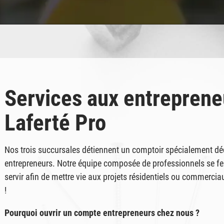
Acton Vale
Heures d’ouverture :
Aujourd'hui : 8 h à 17 h30
450 546-2761
info@laferte.com
Services aux entreprene
Laferté Pro
Nos trois succursales détiennent un comptoir spécialement dé
entrepreneurs. Notre équipe composée de professionnels se fer
servir afin de mettre vie aux projets résidentiels ou commercia
!
Pourquoi ouvrir un compte entrepreneurs chez nous ?