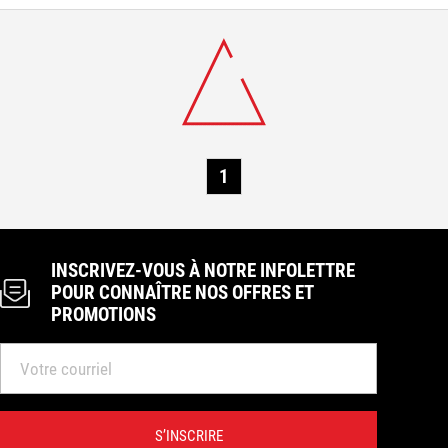
Demain :
8 h à 17 h 30
CHOISIR CE MAGASIN
450 773-9256
Se connecter
info@laferte.com
Acton Vale
Heures d’ouverture :
Aujourd'hui : FERMÉ
1
Demain :
8 h à 17 h 30
CHOISIR CE MAGASIN
450 546-2761
info@laferte.com
INSCRIVEZ-VOUS À NOTRE INFOLETTRE
POUR CONNAÎTRE NOS OFFRES ET
PROMOTIONS
S’INSCRIRE