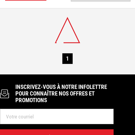
Demain :
8 h à 21 h 00
CHOISIR CE MAGASIN
450 773-9256
Se connecter
info@laferte.com
Acton Vale
Heures d’ouverture :
Aujourd'hui : 8 h à 17 h30
Demain :
8 h à 17 h30
CHOISIR CE MAGASIN
1
450 546-2761
info@laferte.com
INSCRIVEZ-VOUS À NOTRE INFOLETTRE
POUR CONNAÎTRE NOS OFFRES ET
PROMOTIONS